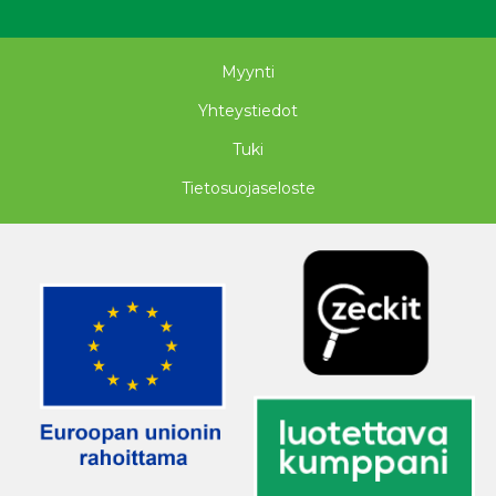
Myynti
Yhteystiedot
Tuki
Tietosuojaseloste